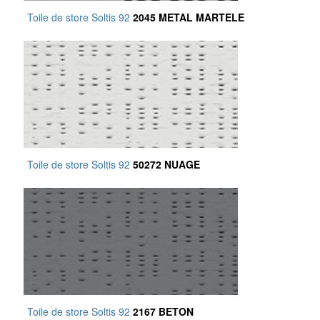
Toile de store Soltis 92
2045 METAL MARTELE
Toile de store Soltis 92
50272 NUAGE
Toile de store Soltis 92
2167 BETON