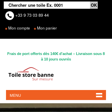
soltis
toile de store banne sur mesure
et pas chère pour votre store banne d'extérieur , vous avez besoin de changer la toile de votre store banne extérieur ? achetez votre toile de store au meilleur prix ,toile de store banne exterieure pas cher : dickson, soltis, sattler, latim et sauleda pour remplacer uniquement votre toile sans changer votre store banne.
+33 9 73 03 89 44
Mon compte
Mon panier
◉
◉
Frais de port offerts dès 140€ d'achat – Livraison sous 8
à 10 jours ouvrés
MENU