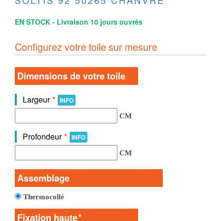
SOLTIS 92 50265 CHANVRE
EN STOCK - Livraison 10 jours ouvrés
Configurez votre toile sur mesure
Dimensions de votre toile
Largeur
*
INFO
CM
Profondeur
*
INFO
CM
Assemblage
Thermocollé
Fixation haute
*