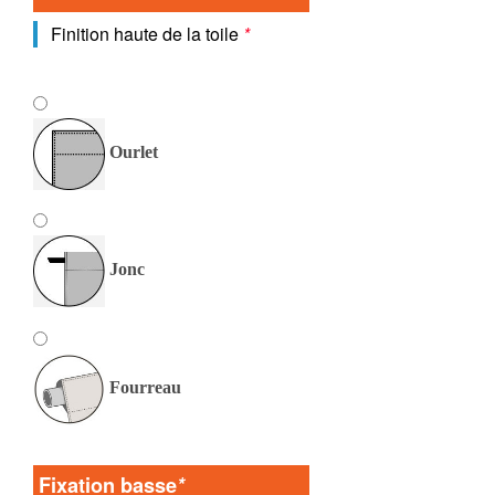
Finition haute de la toile
*
Ourlet
Jonc
Fourreau
Fixation basse
*