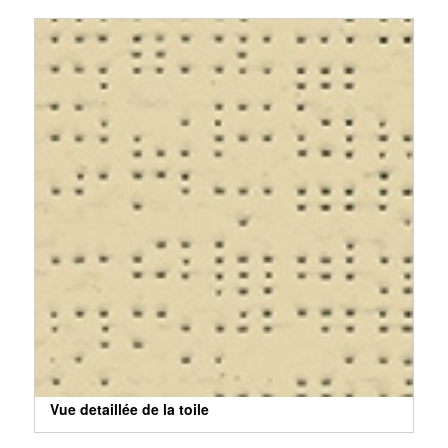
Vue detaillée de la toile
Vue