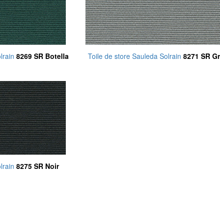
olrain
8269 SR Botella
Toile de store Sauleda Solrain
8271 SR Gr
olrain
8275 SR Noir