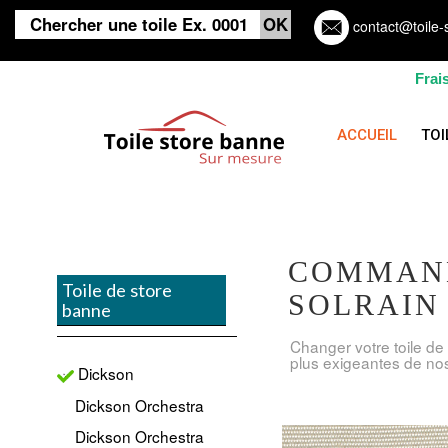
contact@toile-
Frai
ACCUEIL
TOI
COMMAND
Toile de store
SOLRAIN
banne
Changer votre toile de
plus exigeantes de nos
Dickson
Dickson Orchestra
Dickson Orchestra