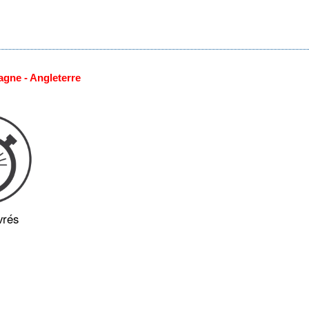
agne - Angleterre
vrés