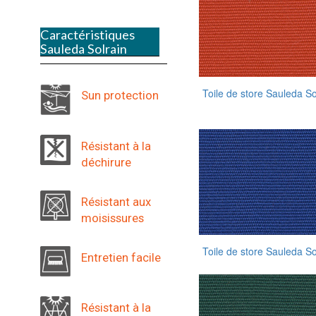
Caractéristiques
Sauleda Solrain
Toile de store Sauleda S
Sun protection
Résistant à la
déchirure
Résistant aux
moisissures
Toile de store Sauleda S
Entretien facile
Résistant à la