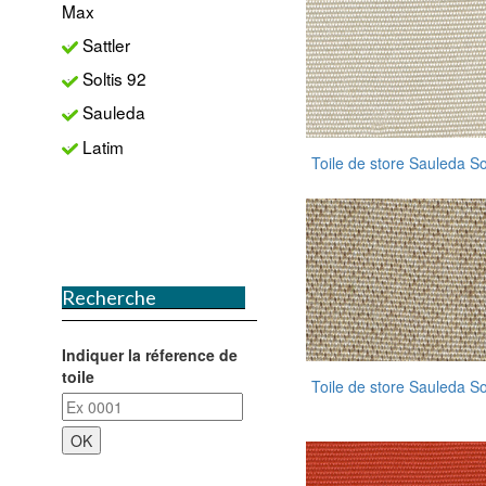
Max
Sattler
Soltis 92
Sauleda
Latim
Toile de store Sauleda S
Recherche
Indiquer la réference de
toile
Toile de store Sauleda S