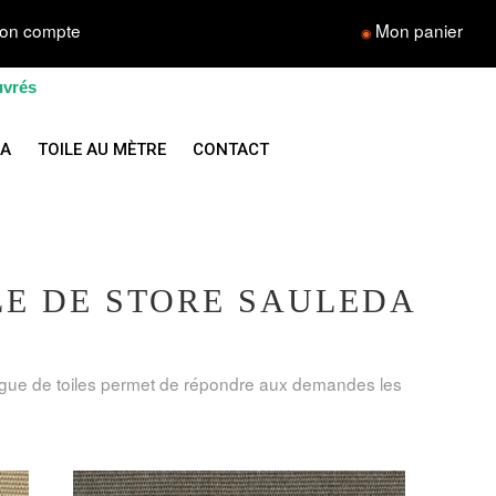
on compte
Mon panier
◉
uvrés
LA
TOILE AU MÈTRE
CONTACT
E DE STORE SAULEDA
logue de toiles permet de répondre aux demandes les