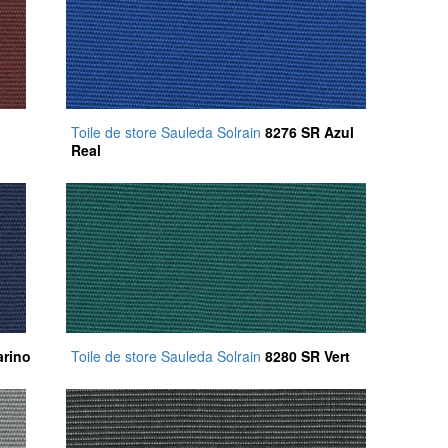
Toile de store Sauleda Solrain
8276 SR Azul
Real
arino
Toile de store Sauleda Solrain
8280 SR Vert