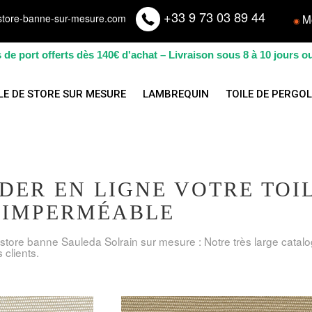
+33 9 73 03 89 44
M
store-banne-sur-mesure.com
◉
s de port offerts dès 140€ d'achat – Livraison sous 8 à 10 jours o
LE DE STORE SUR MESURE
LAMBREQUIN
TOILE DE PERGO
ER EN LIGNE VOTRE TOIL
 IMPERMÉABLE
 store banne Sauleda Solrain sur mesure : Notre très large cata
 clients.