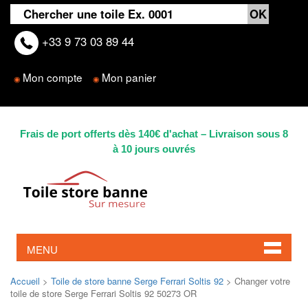
+33 9 73 03 89 44
Mon compte
Mon panier
◉
◉
Frais de port offerts dès 140€ d'achat – Livraison sous 8
à 10 jours ouvrés
MENU
Accueil
>
Toile de store banne Serge Ferrari Soltis 92
> Changer votre
toile de store Serge Ferrari Soltis 92 50273 OR