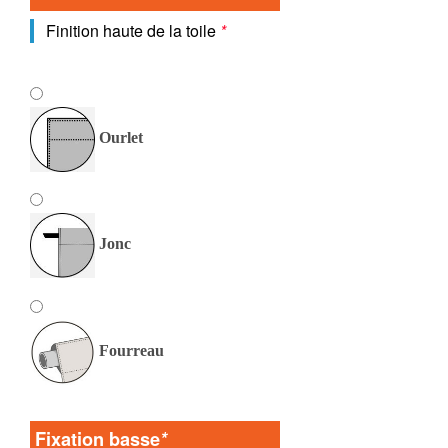
Finition haute de la toile
*
Ourlet
Jonc
Fourreau
Fixation basse
*