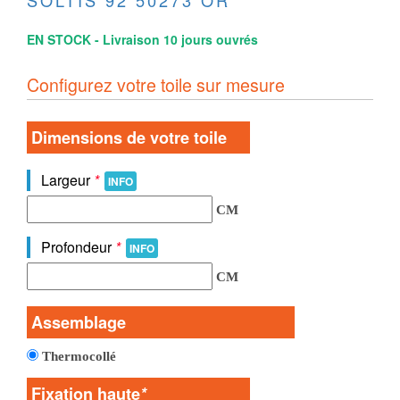
SOLTIS 92 50273 OR
EN STOCK - Livraison 10 jours ouvrés
Configurez votre toile sur mesure
Dimensions de votre toile
Largeur
*
INFO
CM
Profondeur
*
INFO
CM
Assemblage
Thermocollé
Fixation haute
*