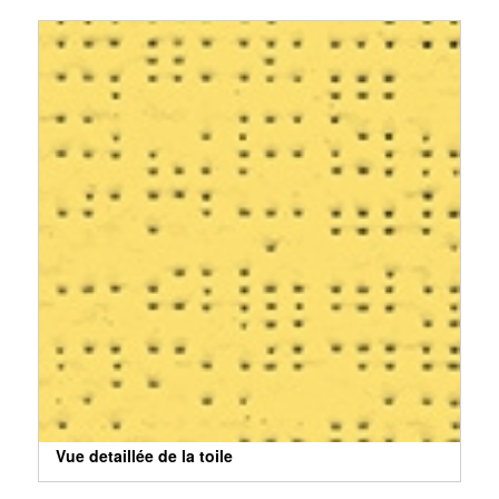
Vue detaillée de la toile
Vue