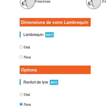
Fourreau
Fo
Dimensions de votre Lambrequin
Lambrequin
INFO
Oui
Non
Options
Renfort de lyre
INFO
Oui
Non