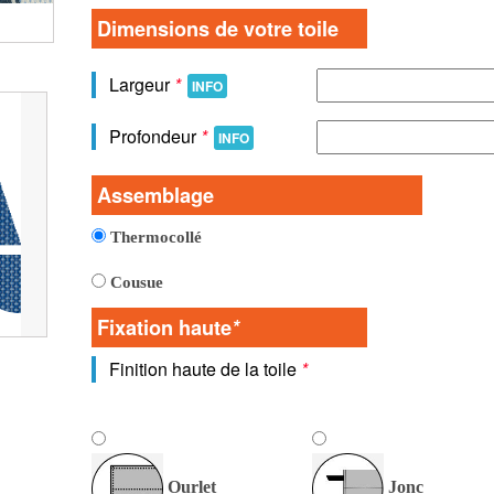
Vue detaillée de la toile
Dimensions de votre toile
Largeur
*
INFO
Profondeur
*
INFO
Assemblage
Thermocollé
Cousue
Fixation haute
*
Finition haute de la toile
*
Ourlet
Jonc