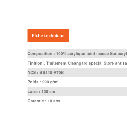
Fiche technique
Composition :
100% acrylique teint masse Sunacryl
Finition :
Traitement Cleangard spécial Store antisa
NCS :
S 5540-R70B
Poids :
290 g/m²
Laize :
120 cm
Garantie :
10 ans