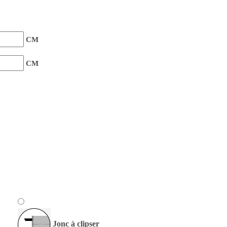
CM
CM
Jonc à clipser