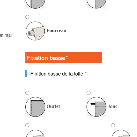
Fourreau
un mail
Fixation basse
*
Finition basse de la toile
*
Ourlet
Jonc