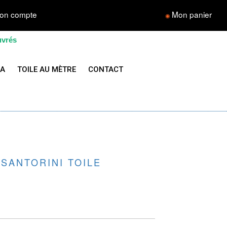
on compte
Mon panier
◉
uvrés
LA
TOILE AU MÈTRE
CONTACT
 SANTORINI TOILE