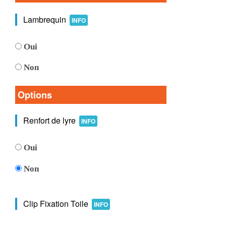
Lambrequin
INFO
Oui
Non
Options
Renfort de lyre
INFO
Oui
Non
Clip Fixation Toile
INFO