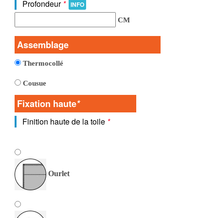
Profondeur
*
INFO
CM
Assemblage
Thermocollé
Cousue
Fixation haute
*
Finition haute de la toile
*
Ourlet