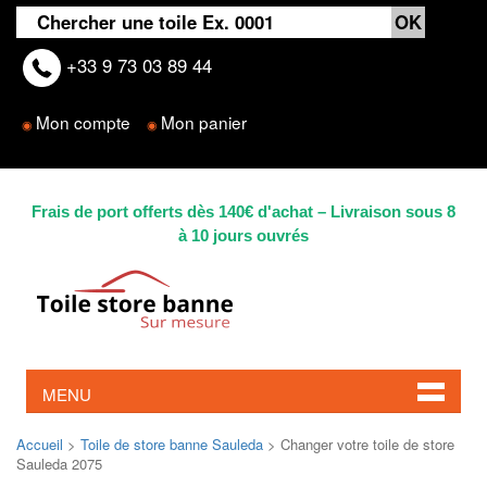
+33 9 73 03 89 44
Mon compte
Mon panier
◉
◉
Frais de port offerts dès 140€ d'achat – Livraison sous 8
à 10 jours ouvrés
MENU
Accueil
>
Toile de store banne Sauleda
> Changer votre toile de store
Sauleda 2075