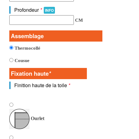
Profondeur
*
INFO
CM
Assemblage
Thermocollé
Cousue
Fixation haute
*
Finition haute de la toile
*
Ourlet