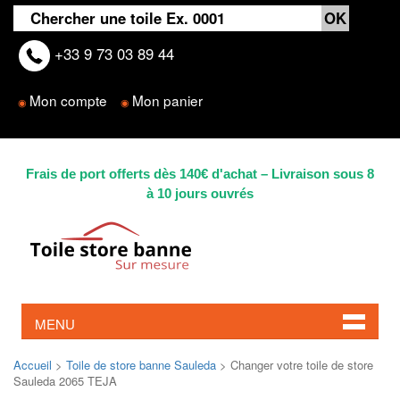
+33 9 73 03 89 44
Mon compte
Mon panier
◉
◉
Frais de port offerts dès 140€ d'achat – Livraison sous 8
à 10 jours ouvrés
MENU
Accueil
>
Toile de store banne Sauleda
> Changer votre toile de store
Sauleda 2065 TEJA