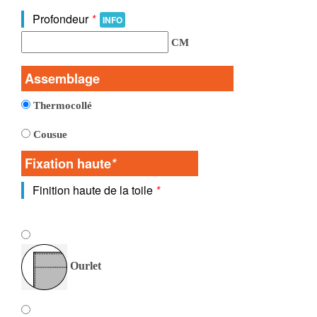
Profondeur
*
INFO
CM
Assemblage
Thermocollé
Cousue
Fixation haute
*
Finition haute de la toile
*
Ourlet