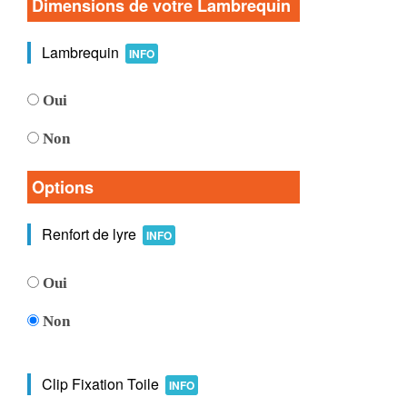
Dimensions de votre Lambrequin
Lambrequin
INFO
Oui
Non
Options
Renfort de lyre
INFO
Oui
Non
Clip Fixation Toile
INFO