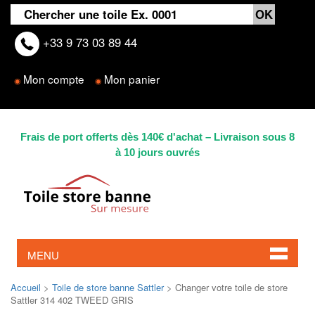
+33 9 73 03 89 44
Mon compte
Mon panier
◉
◉
Frais de port offerts dès 140€ d'achat – Livraison sous 8
à 10 jours ouvrés
MENU
Accueil
>
Toile de store banne Sattler
> Changer votre toile de store
Sattler 314 402 TWEED GRIS