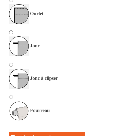
Ourlet
Jonc
Jonc à clipser
Fourreau