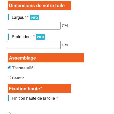
Dimensions de votre toile
Largeur
*
INFO
CM
Profondeur
*
INFO
CM
Assemblage
Thermocollé
Cousue
Fixation haute
*
Finition haute de la toile
*