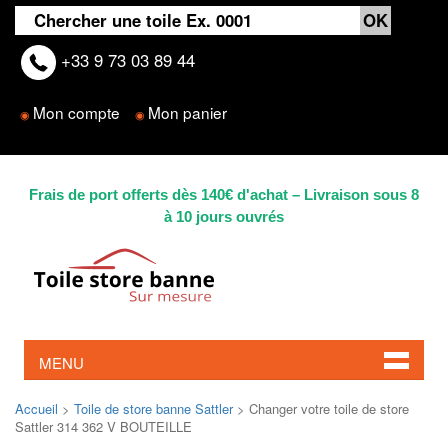
+33 9 73 03 89 44
Mon compte
Mon panier
◉
◉
Frais de port offerts dès 140€ d'achat – Livraison sous 8
à 10 jours ouvrés
MENU
Accueil
>
Toile de store banne Sattler
> Changer votre toile de store
Sattler 314 362 V BOUTEILLE