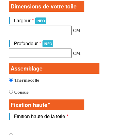
Dimensions de votre toile
Largeur
*
INFO
CM
Profondeur
*
INFO
CM
Assemblage
Thermocollé
Cousue
Fixation haute
*
Finition haute de la toile
*