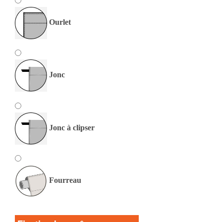
Ourlet
Jonc
Jonc à clipser
Fourreau