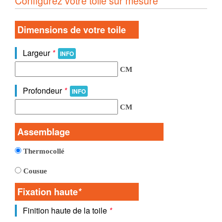
Configurez votre toile sur mesure
Dimensions de votre toile
Largeur
*
INFO
CM
Profondeur
*
INFO
CM
Assemblage
Thermocollé
Cousue
Fixation haute
*
Finition haute de la toile
*