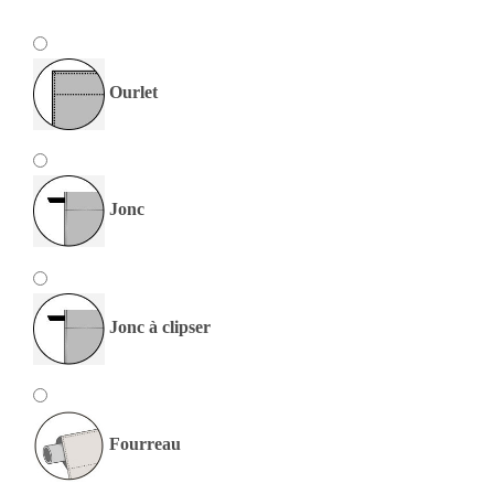
Ourlet
Jonc
Jonc à clipser
Fourreau