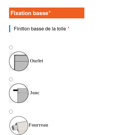
Fixation basse
*
Finition basse de la toile
*
Ourlet
Jonc
Fourreau