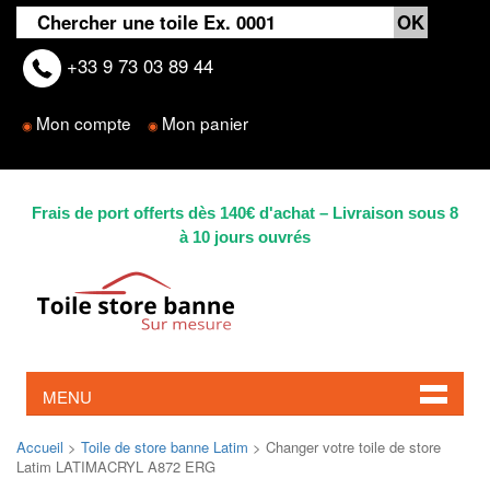
+33 9 73 03 89 44
Mon compte
Mon panier
◉
◉
Frais de port offerts dès 140€ d'achat – Livraison sous 8
à 10 jours ouvrés
MENU
Accueil
>
Toile de store banne Latim
> Changer votre toile de store
Latim LATIMACRYL A872 ERG