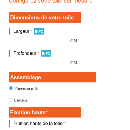
Configurez votre toile sur mesure
Dimensions de votre toile
Largeur
*
INFO
CM
Profondeur
*
INFO
CM
Assemblage
Thermocollé
Cousue
Fixation haute
*
Finition haute de la toile
*