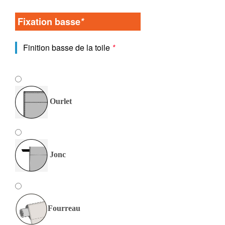
Fixation basse
*
Finition basse de la toile
*
Ourlet
Jonc
Fourreau