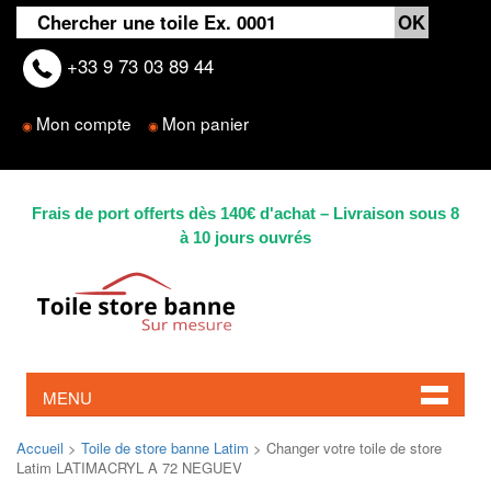
+33 9 73 03 89 44
Mon compte
Mon panier
◉
◉
Frais de port offerts dès 140€ d'achat – Livraison sous 8
à 10 jours ouvrés
MENU
Accueil
>
Toile de store banne Latim
> Changer votre toile de store
Latim LATIMACRYL A 72 NEGUEV