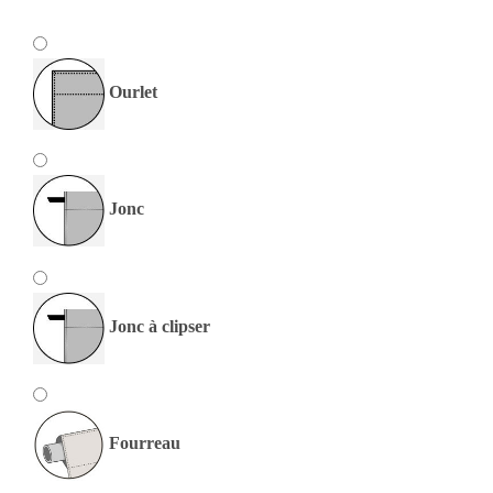
Ourlet
Jonc
Jonc à clipser
Fourreau