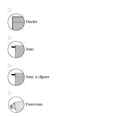
Ourlet
Jonc
Jonc à clipser
Fourreau