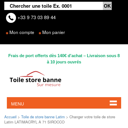
+33 9 73 03 89 44
Mon compte
Mon panier
◉
◉
Frais de port offerts dès 140€ d'achat – Livraison sous 8
à 10 jours ouvrés
MENU
Accueil
>
Toile de store banne Latim
> Changer votre toile de store
Latim LATIMACRYL A 71 SIROCCO