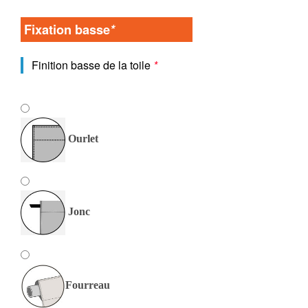
Fixation basse
*
Finition basse de la toile
*
Ourlet
Jonc
Fourreau