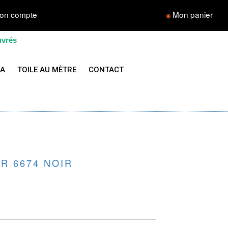
on compte
Mon panier
◉
uvrés
LA
TOILE AU MÈTRE
CONTACT
R 6674 NOIR