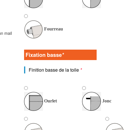
Fourreau
un mail
Fixation basse
*
Finition basse de la toile
*
Ourlet
Jonc