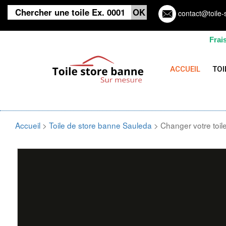
contact@toile-
Frai
ACCUEIL
TOI
Accueil
>
Toile de store banne Sauleda
> Changer votre toil