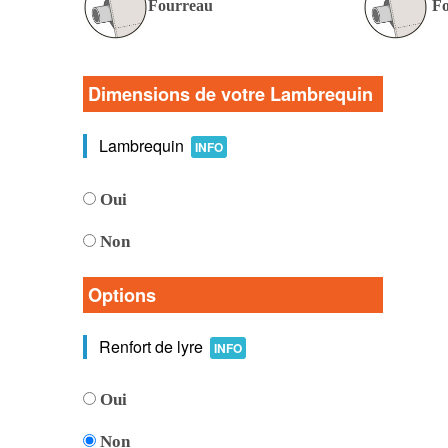
Fourreau
Fo
Dimensions de votre Lambrequin
Lambrequin
INFO
Oui
Non
Options
Renfort de lyre
INFO
Oui
Non