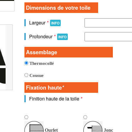
Vue detaillée de la toile
Dimensions de votre toile
Largeur
*
INFO
Profondeur
*
INFO
Assemblage
Thermocollé
Cousue
Fixation haute
*
Finition haute de la toile
*
Ourlet
Jonc