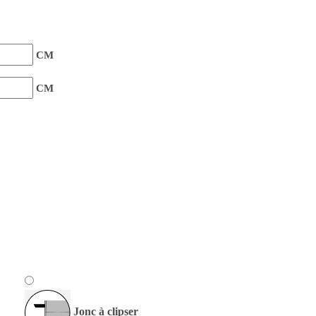
CM
CM
Jonc à clipser