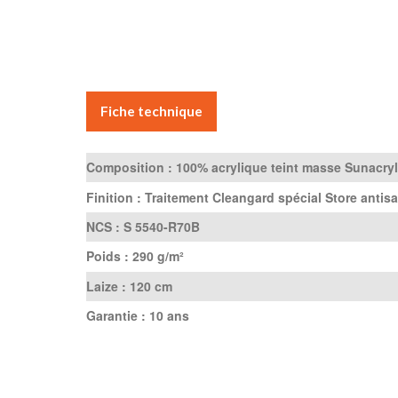
Fiche technique
Composition :
100% acrylique teint masse Sunacryl
Finition :
Traitement Cleangard spécial Store antisa
NCS :
S 5540-R70B
Poids :
290 g/m²
Laize :
120 cm
Garantie :
10 ans