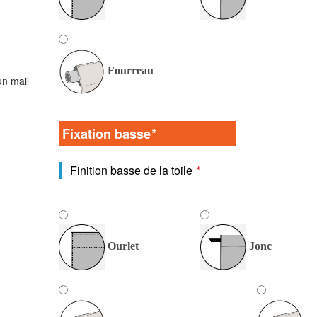
Fourreau
un mail
Fixation basse
*
Finition basse de la toile
*
Ourlet
Jonc