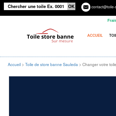
contact@toile-
Frai
ACCUEIL
TOI
Accueil
>
Toile de store banne Sauleda
> Changer votre toil