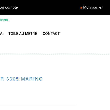
on compte
Mon panier
◉
uvrés
LA
TOILE AU MÈTRE
CONTACT
FR 6665 MARINO