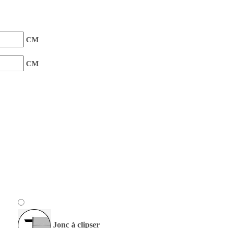
CM
CM
Jonc à clipser