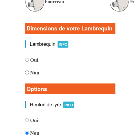
Fourreau
Fo
Dimensions de votre Lambrequin
Lambrequin
INFO
Oui
Non
Options
Renfort de lyre
INFO
Oui
Non