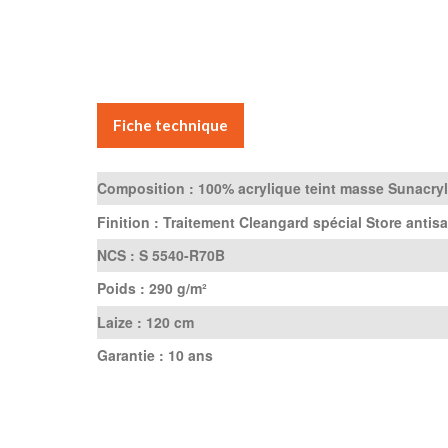
Fiche technique
Composition :
100% acrylique teint masse Sunacryl
Finition :
Traitement Cleangard spécial Store antisa
NCS :
S 5540-R70B
Poids :
290 g/m²
Laize :
120 cm
Garantie :
10 ans