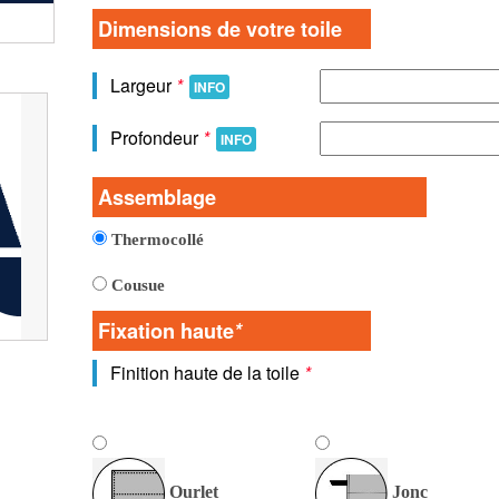
Vue detaillée de la toile
Dimensions de votre toile
Largeur
*
INFO
Profondeur
*
INFO
Assemblage
Thermocollé
Cousue
Fixation haute
*
Finition haute de la toile
*
Ourlet
Jonc