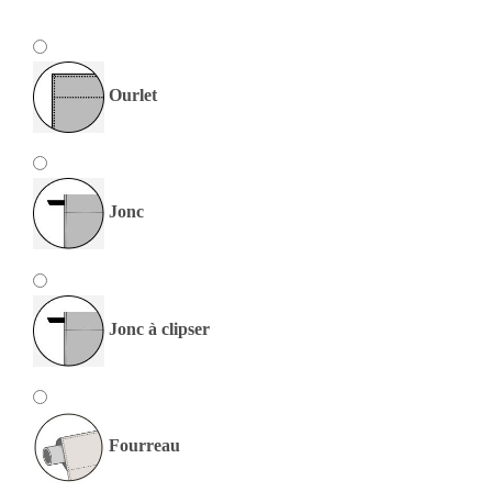
Ourlet
Jonc
Jonc à clipser
Fourreau