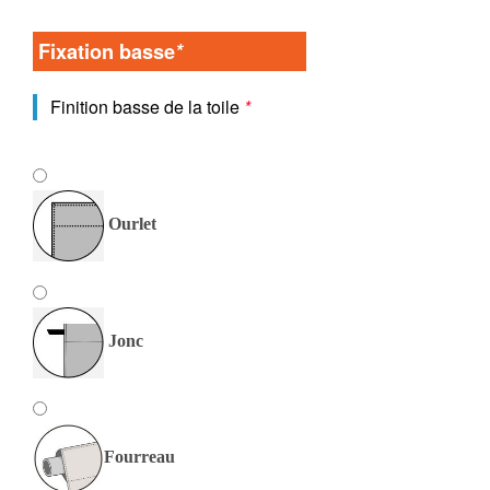
Fixation basse
*
Finition basse de la toile
*
Ourlet
Jonc
Fourreau