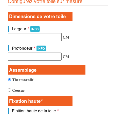
Configurez votre toile sur mesure
Dimensions de votre toile
Largeur
*
INFO
CM
Profondeur
*
INFO
CM
Assemblage
Thermocollé
Cousue
Fixation haute
*
Finition haute de la toile
*