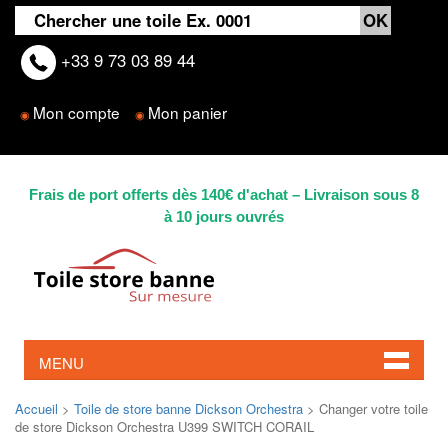
+33 9 73 03 89 44
Mon compte
Mon panier
◉
◉
Frais de port offerts dès 140€ d'achat – Livraison sous 8
à 10 jours ouvrés
MENU
Accueil
>
Toile de store banne Dickson Orchestra
> Changer votre toile
de store Dickson Orchestra U399 SWITCH CORAIL