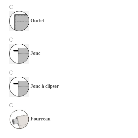
Ourlet
Jonc
Jonc à clipser
Fourreau