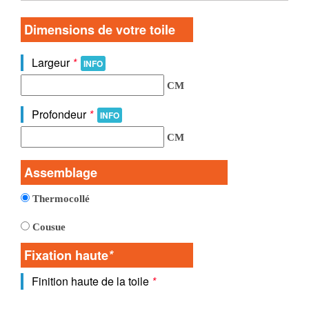
Dimensions de votre toile
Largeur
*
INFO
CM
Profondeur
*
INFO
CM
Assemblage
Thermocollé
Cousue
Fixation haute
*
Finition haute de la toile
*