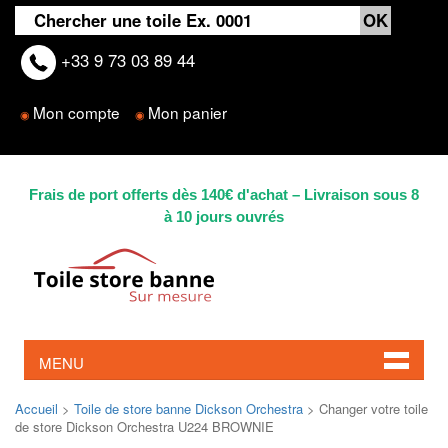
+33 9 73 03 89 44
Mon compte
Mon panier
◉
◉
Frais de port offerts dès 140€ d'achat – Livraison sous 8
à 10 jours ouvrés
MENU
Accueil
>
Toile de store banne Dickson Orchestra
> Changer votre toile
de store Dickson Orchestra U224 BROWNIE