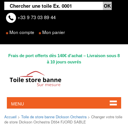
+33 9 73 03 89 44
Mon compte
Mon panier
◉
◉
Frais de port offerts dès 140€ d'achat – Livraison sous 8
à 10 jours ouvrés
MENU
Accueil
>
Toile de store banne Dickson Orchestra
> Changer votre toile
de store Dickson Orchestra D554 FJORD SABLE