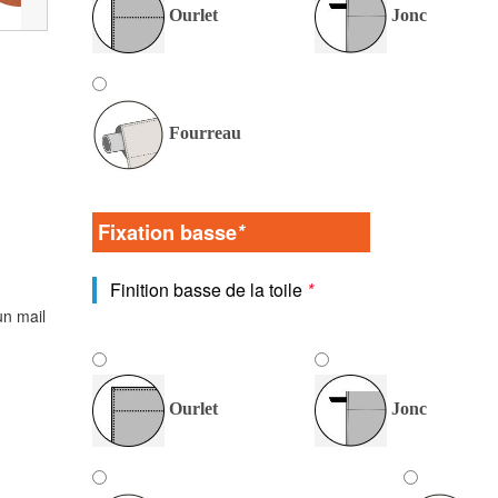
Ourlet
Jonc
Fourreau
Fixation basse
*
Finition basse de la toile
*
un mail
Ourlet
Jonc