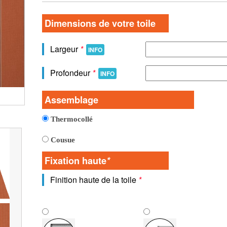
Dimensions de votre toile
Largeur
*
INFO
Profondeur
*
INFO
Vue detaillée de la toile
Assemblage
Thermocollé
Cousue
Fixation haute
*
Finition haute de la toile
*