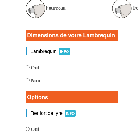
Fourreau
Fo
Dimensions de votre Lambrequin
Lambrequin
INFO
Oui
Non
Options
Renfort de lyre
INFO
Oui