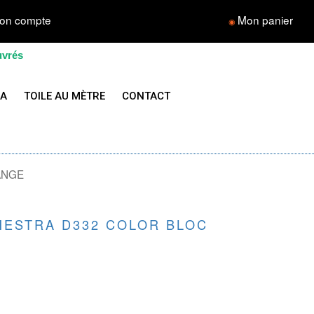
on compte
Mon panier
◉
uvrés
LA
TOILE AU MÈTRE
CONTACT
RANGE
HESTRA D332 COLOR BLOC