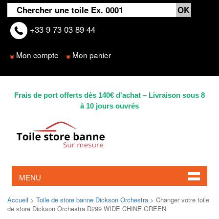
+33 9 73 03 89 44
Mon compte
Mon panier
◉
◉
Frais de port offerts dès 140€ d'achat – Livraison sous 8
à 10 jours ouvrés
MENU
Accueil
>
Toile de store banne Dickson Orchestra
> Changer votre toile
de store Dickson Orchestra D299 WIDE CHINE GREEN