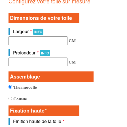
Configurez votre toile sur mesure
Dimensions de votre toile
Largeur
*
INFO
CM
Profondeur
*
INFO
CM
Assemblage
Thermocollé
Cousue
Fixation haute
*
Finition haute de la toile
*