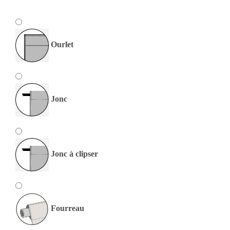
Ourlet
Jonc
Jonc à clipser
Fourreau