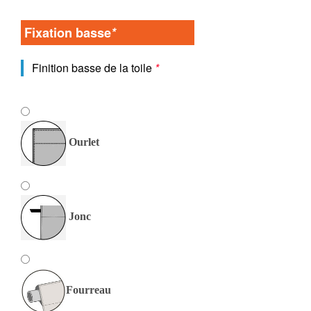
Fixation basse
*
Finition basse de la toile
*
Ourlet
Jonc
Fourreau