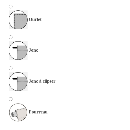
Ourlet
Jonc
Jonc à clipser
Fourreau