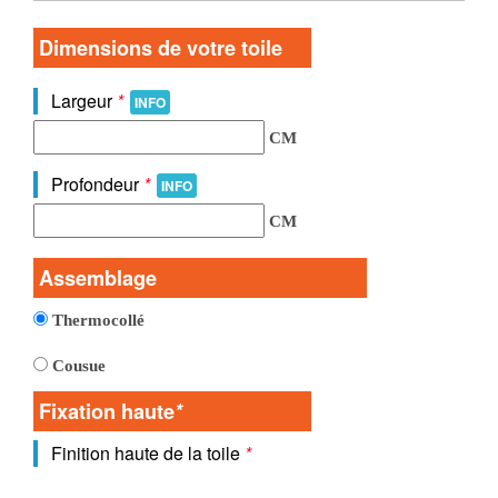
Dimensions de votre toile
Largeur
*
INFO
CM
Profondeur
*
INFO
CM
Assemblage
Thermocollé
Cousue
Fixation haute
*
Finition haute de la toile
*