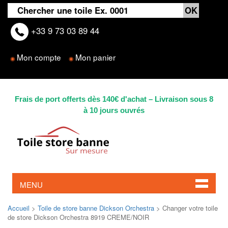
+33 9 73 03 89 44
Mon compte
Mon panier
◉
◉
Frais de port offerts dès 140€ d'achat – Livraison sous 8
à 10 jours ouvrés
MENU
Accueil
>
Toile de store banne Dickson Orchestra
> Changer votre toile
de store Dickson Orchestra 8919 CREME/NOIR