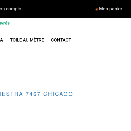
on compte
Mon panier
◉
uvrés
LA
TOILE AU MÈTRE
CONTACT
HESTRA 7467 CHICAGO