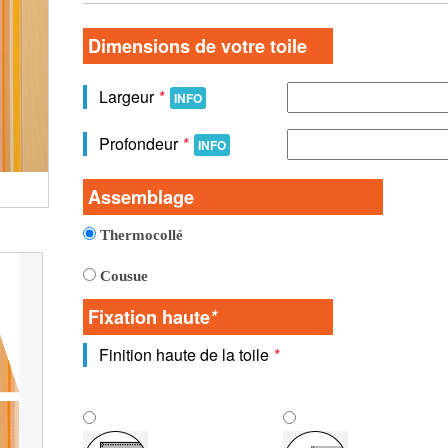
Dimensions de votre toile
Largeur
*
INFO
Profondeur
*
INFO
Vue detaillée de la toile
Assemblage
Thermocollé
Cousue
Fixation haute
*
Finition haute de la toile
*