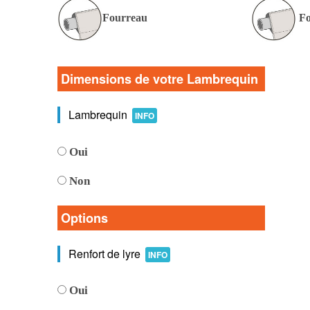
Fourreau
Fo
Dimensions de votre Lambrequin
Lambrequin
INFO
Oui
Non
Options
Renfort de lyre
INFO
Oui