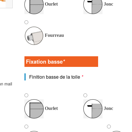
Ourlet
Jonc
Fourreau
Fixation basse
*
Finition basse de la toile
*
un mail
Ourlet
Jonc