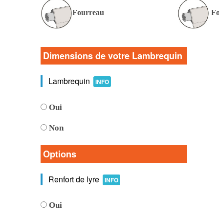
Fourreau
Fo
Dimensions de votre Lambrequin
Lambrequin
INFO
Oui
Non
Options
Renfort de lyre
INFO
Oui