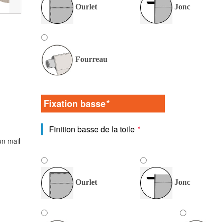
Ourlet
Jonc
Fourreau
Fixation basse
*
Finition basse de la toile
*
un mail
Ourlet
Jonc