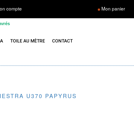
on compte
Mon panier
◉
uvrés
LA
TOILE AU MÈTRE
CONTACT
HESTRA U370 PAPYRUS