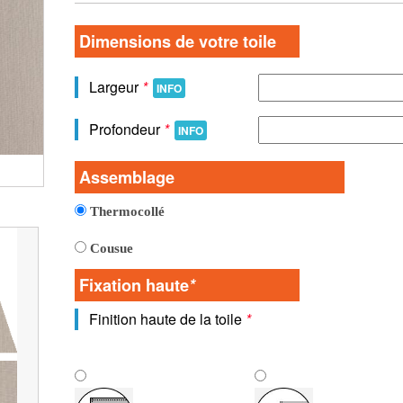
Dimensions de votre toile
Largeur
*
INFO
Profondeur
*
INFO
Vue detaillée de la toile
Assemblage
Thermocollé
Cousue
Fixation haute
*
Finition haute de la toile
*