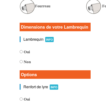
Fourreau
Fo
Dimensions de votre Lambrequin
Lambrequin
INFO
Oui
Non
Options
Renfort de lyre
INFO
Oui