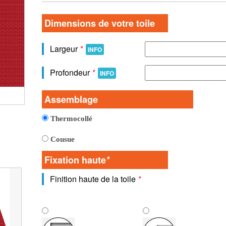
Dimensions de votre toile
Largeur
*
INFO
Profondeur
*
INFO
Vue générale de la toile
Assemblage
Thermocollé
Cousue
Fixation haute
*
Finition haute de la toile
*