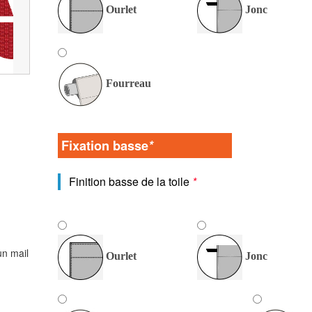
Ourlet
Jonc
Fourreau
Fixation basse
*
Finition basse de la toile
*
un mail
Ourlet
Jonc