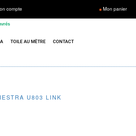
on compte
Mon panier
◉
uvrés
LA
TOILE AU MÈTRE
CONTACT
ESTRA U803 LINK