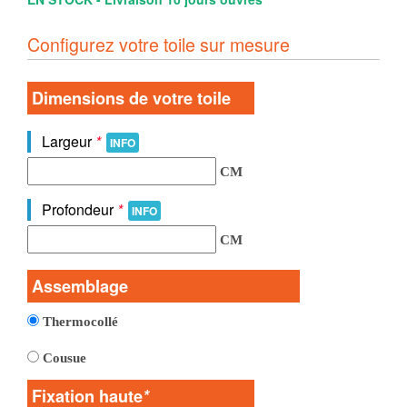
Configurez votre toile sur mesure
Dimensions de votre toile
Largeur
*
INFO
CM
Profondeur
*
INFO
CM
Assemblage
Thermocollé
Cousue
Fixation haute
*