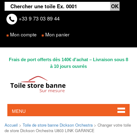
+33 9 73 03 89 44
Mon compte
Mon panier
◉
◉
Frais de port offerts dès 140€ d'achat – Livraison sous 8
à 10 jours ouvrés
MENU
Accueil
>
Toile de store banne Dickson Orchestra
> Changer votre toile
de store Dickson Orchestra U803 LINK GARANCE