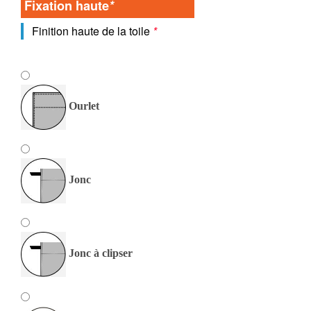
Fixation haute
*
Finition haute de la toile
*
Ourlet
Jonc
Jonc à clipser