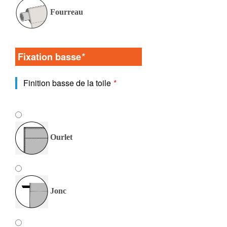
Fourreau
Fixation basse
*
Finition basse de la toile
*
Ourlet
Jonc