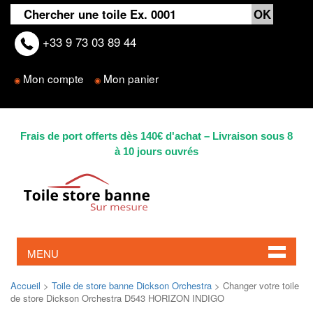
+33 9 73 03 89 44
Mon compte
Mon panier
◉
◉
Frais de port offerts dès 140€ d'achat – Livraison sous 8
à 10 jours ouvrés
MENU
Accueil
>
Toile de store banne Dickson Orchestra
> Changer votre toile
de store Dickson Orchestra D543 HORIZON INDIGO