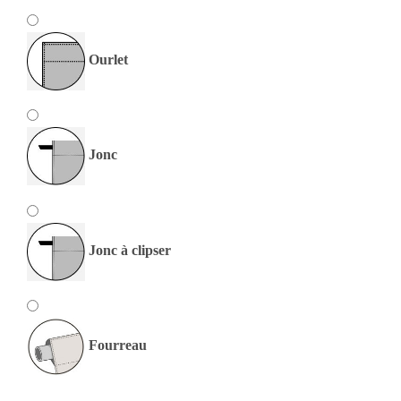
Ourlet
Jonc
Jonc à clipser
Fourreau