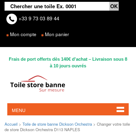
+33 9 73 03 89 44
Mon compte
Mon panier
◉
◉
Frais de port offerts dès 140€ d'achat – Livraison sous 8
à 10 jours ouvrés
MENU
Accueil
>
Toile de store banne Dickson Orchestra
> Changer votre toile
de store Dickson Orchestra D113 NAPLES