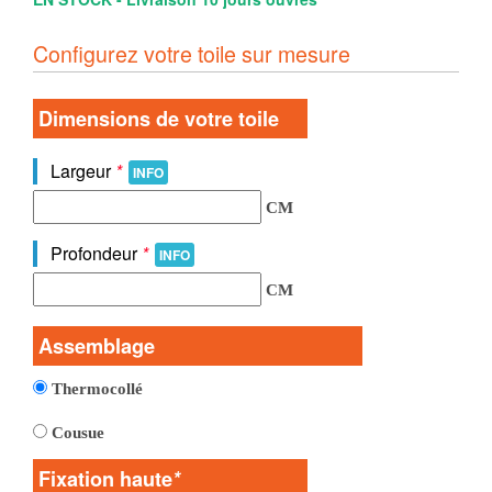
Configurez votre toile sur mesure
Dimensions de votre toile
Largeur
*
INFO
CM
Profondeur
*
INFO
CM
Assemblage
Thermocollé
Cousue
Fixation haute
*