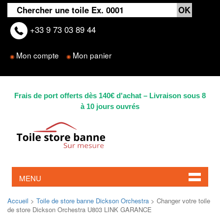
+33 9 73 03 89 44
Mon compte
Mon panier
◉
◉
Frais de port offerts dès 140€ d'achat – Livraison sous 8
à 10 jours ouvrés
MENU
Accueil
>
Toile de store banne Dickson Orchestra
> Changer votre toile
de store Dickson Orchestra U803 LINK GARANCE