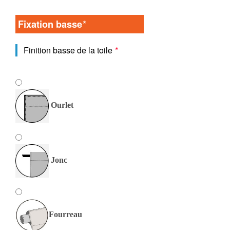
Fixation basse
*
Finition basse de la toile
*
Ourlet
Jonc
Fourreau