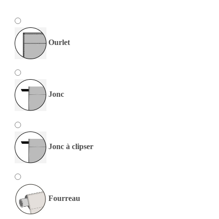
Ourlet
Jonc
Jonc à clipser
Fourreau