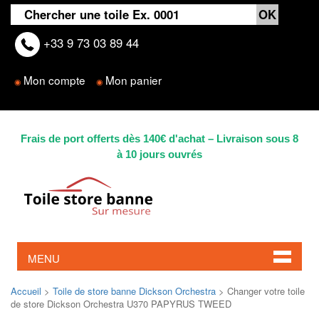
+33 9 73 03 89 44
Mon compte
Mon panier
◉
◉
Frais de port offerts dès 140€ d'achat – Livraison sous 8
à 10 jours ouvrés
MENU
Accueil
>
Toile de store banne Dickson Orchestra
> Changer votre toile
de store Dickson Orchestra U370 PAPYRUS TWEED