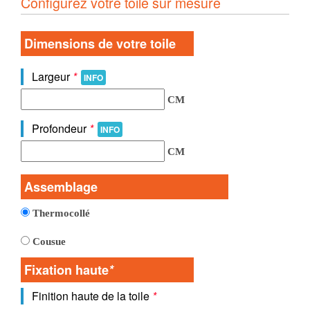
Configurez votre toile sur mesure
Dimensions de votre toile
Largeur
*
INFO
CM
Profondeur
*
INFO
CM
Assemblage
Thermocollé
Cousue
Fixation haute
*
Finition haute de la toile
*