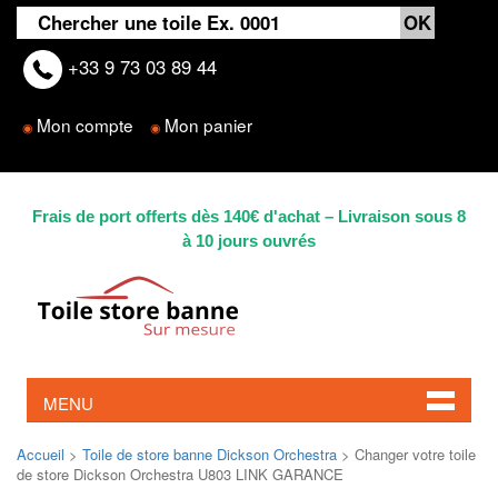
+33 9 73 03 89 44
Mon compte
Mon panier
◉
◉
Frais de port offerts dès 140€ d'achat – Livraison sous 8
à 10 jours ouvrés
MENU
Accueil
>
Toile de store banne Dickson Orchestra
> Changer votre toile
de store Dickson Orchestra U803 LINK GARANCE