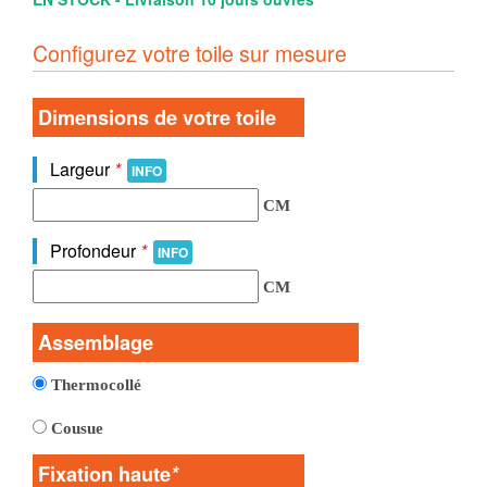
Configurez votre toile sur mesure
Dimensions de votre toile
Largeur
*
INFO
CM
Profondeur
*
INFO
CM
Assemblage
Thermocollé
Cousue
Fixation haute
*