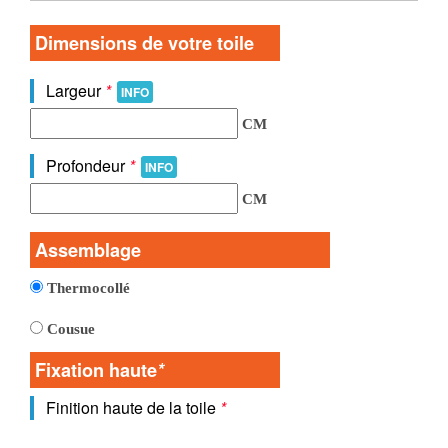
Dimensions de votre toile
Largeur
*
INFO
CM
Profondeur
*
INFO
CM
Assemblage
Thermocollé
Cousue
Fixation haute
*
Finition haute de la toile
*