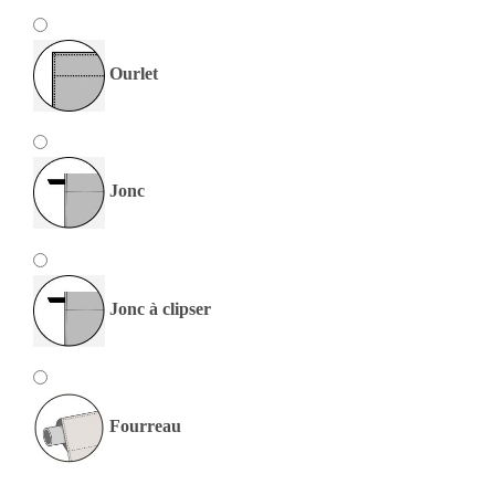
Ourlet
Jonc
Jonc à clipser
Fourreau