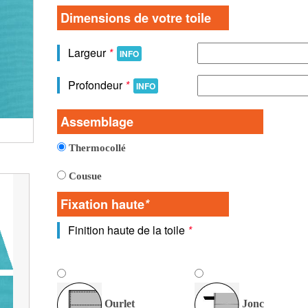
Dimensions de votre toile
Largeur
*
INFO
Profondeur
*
INFO
Assemblage
Vue detaillée de la toile
Thermocollé
Cousue
Fixation haute
*
Finition haute de la toile
*
Ourlet
Jonc