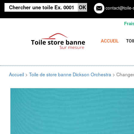
contact@toile-
Frai
ACCUEIL
TOI
Accueil
>
Toile de store banne Dickson Orchestra
> Changer 