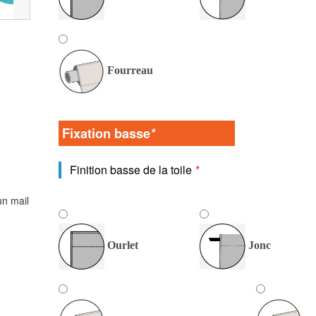
Fourreau
Fixation basse
*
Finition basse de la toile
*
un mail
Ourlet
Jonc