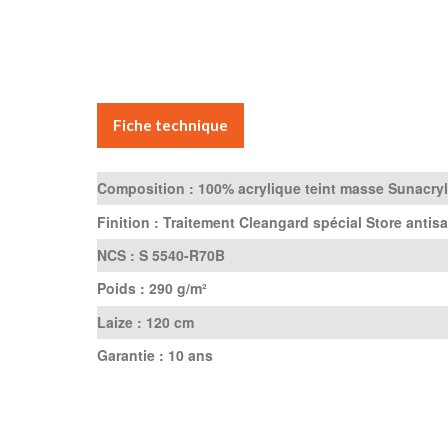
Fiche technique
Composition :
100% acrylique teint masse Sunacryl
Finition :
Traitement Cleangard spécial Store antisa
NCS :
S 5540-R70B
Poids :
290 g/m²
Laize :
120 cm
Garantie :
10 ans