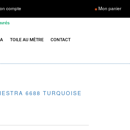
on compte
Mon panier
◉
uvrés
LA
TOILE AU MÈTRE
CONTACT
HESTRA 6688 TURQUOISE