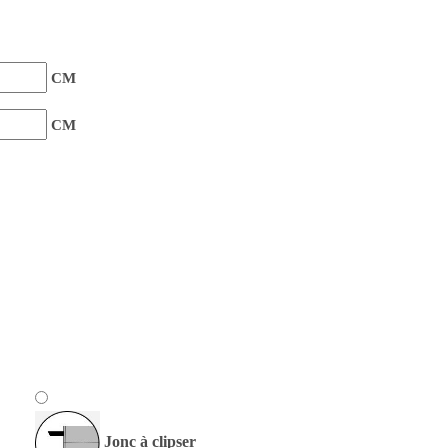
CM
CM
Jonc à clipser