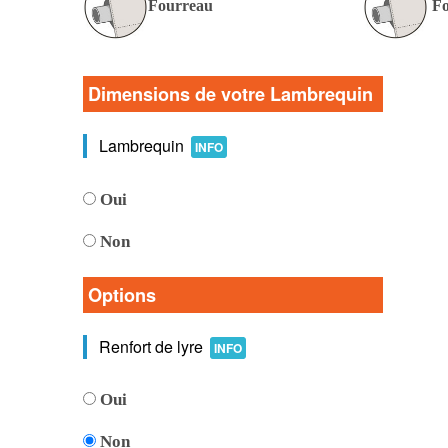
Fourreau
Fo
Dimensions de votre Lambrequin
Lambrequin
INFO
Oui
Non
Options
Renfort de lyre
INFO
Oui
Non