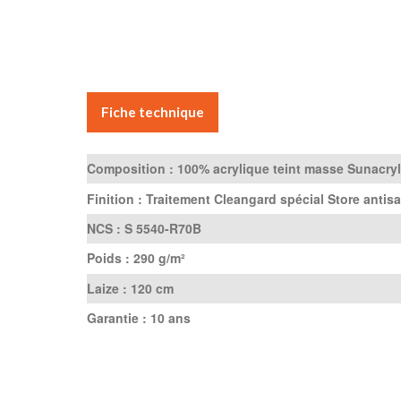
Fiche technique
Composition :
100% acrylique teint masse Sunacryl
Finition :
Traitement Cleangard spécial Store antisa
NCS :
S 5540-R70B
Poids :
290 g/m²
Laize :
120 cm
Garantie :
10 ans