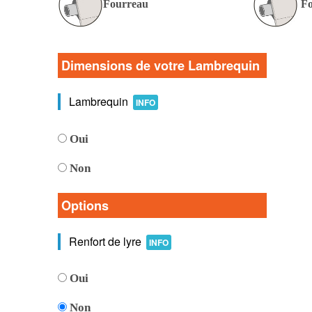
Fourreau
Fo
Dimensions de votre Lambrequin
Lambrequin
INFO
Oui
Non
Options
Renfort de lyre
INFO
Oui
Non