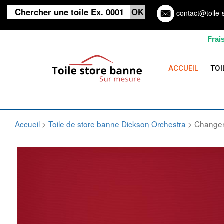
contact@toile-
Frai
ACCUEIL
TOI
Accueil
>
Toile de store banne Dickson Orchestra
> Changer 