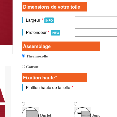
Dimensions de votre toile
Largeur
*
INFO
Profondeur
*
INFO
Assemblage
Vue detaillée de la toile
Thermocollé
Cousue
Fixation haute
*
Finition haute de la toile
*
Ourlet
Jonc