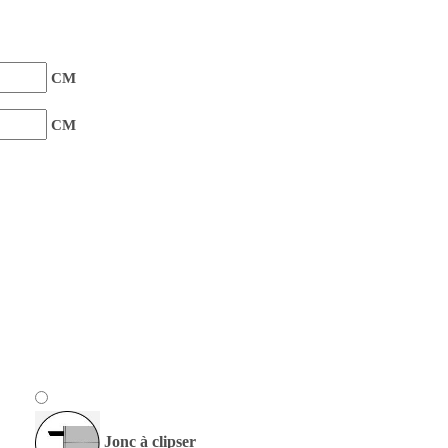
CM
CM
Jonc à clipser