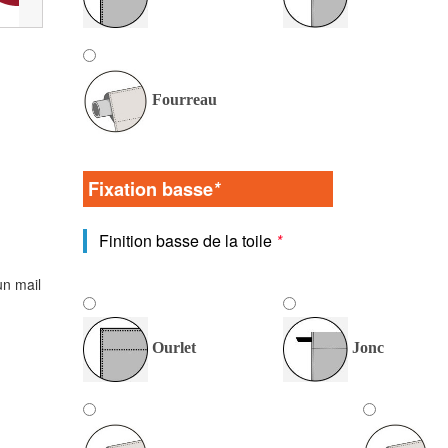
Fourreau
Fixation basse
*
Finition basse de la toile
*
un mail
Ourlet
Jonc