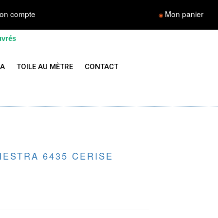
on compte
Mon panier
◉
uvrés
LA
TOILE AU MÈTRE
CONTACT
HESTRA 6435 CERISE