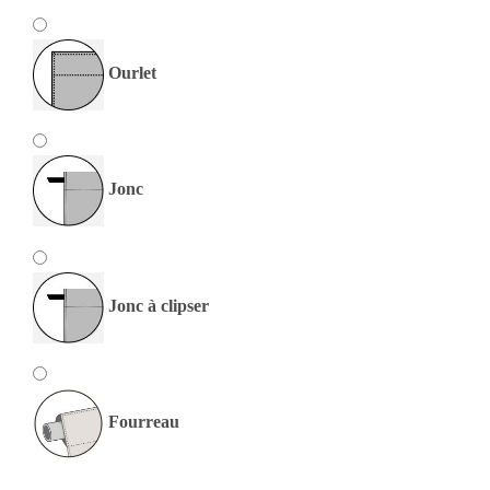
Ourlet
Jonc
Jonc à clipser
Fourreau