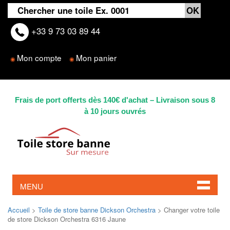
+33 9 73 03 89 44
Mon compte
Mon panier
◉
◉
Frais de port offerts dès 140€ d'achat – Livraison sous 8
à 10 jours ouvrés
MENU
Accueil
>
Toile de store banne Dickson Orchestra
> Changer votre toile
de store Dickson Orchestra 6316 Jaune