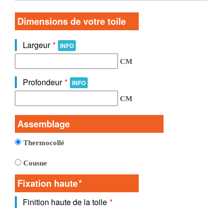
Dimensions de votre toile
Largeur
*
INFO
CM
Profondeur
*
INFO
CM
Assemblage
Thermocollé
Cousue
Fixation haute
*
Finition haute de la toile
*