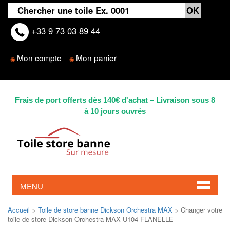
+33 9 73 03 89 44
Mon compte
Mon panier
◉
◉
Frais de port offerts dès 140€ d'achat – Livraison sous 8
à 10 jours ouvrés
MENU
Accueil
>
Toile de store banne Dickson Orchestra MAX
> Changer votre
toile de store Dickson Orchestra MAX U104 FLANELLE