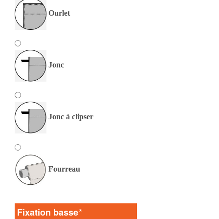
Ourlet
Jonc
Jonc à clipser
Fourreau
Fixation basse
*