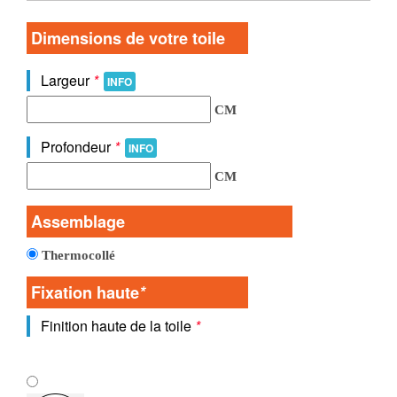
Dimensions de votre toile
Largeur
*
INFO
CM
Profondeur
*
INFO
CM
Assemblage
Thermocollé
Fixation haute
*
Finition haute de la toile
*