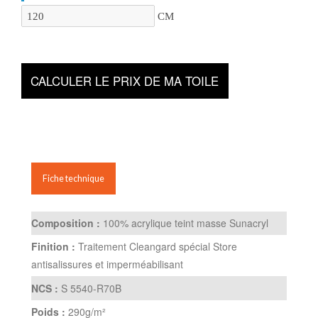
CM
CALCULER LE PRIX DE MA TOILE
Fiche technique
Composition :
100% acrylique teint masse Sunacryl
Finition :
Traitement Cleangard spécial Store
antisalissures et imperméabilisant
NCS :
S 5540-R70B
Poids :
290g/m²