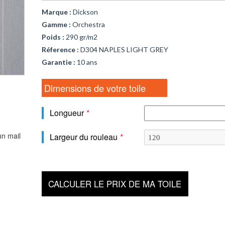
Marque :
Dickson
Gamme :
Orchestra
Poids :
290 gr/m2
Réference :
D304 NAPLES LIGHT GREY
Garantie :
10 ans
Dimensions de votre toile
Longueur
*
un mail
Largeur du rouleau
*
CALCULER LE PRIX DE MA TOILE