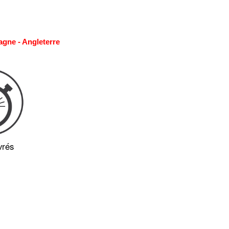
agne - Angleterre
vrés