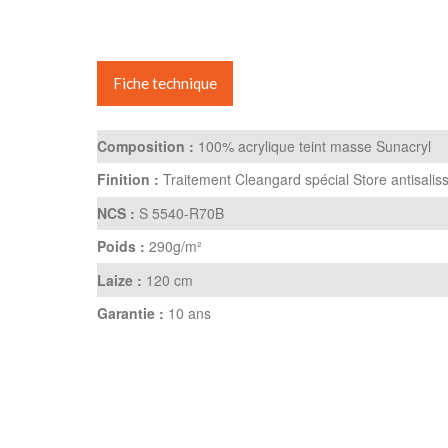
Fiche technique
Composition :
100% acrylique teint masse Sunacryl
Finition :
Traitement Cleangard spécial Store antisalis
NCS :
S 5540-R70B
Poids :
290g/m²
Laize :
120 cm
Garantie :
10 ans