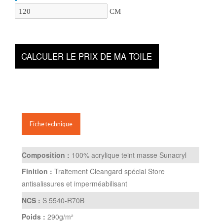
CM
CALCULER LE PRIX DE MA TOILE
Fiche technique
Composition :
100% acrylique teint masse Sunacryl
Finition :
Traitement Cleangard spécial Store
antisalissures et imperméabilisant
NCS :
S 5540-R70B
Poids :
290g/m²