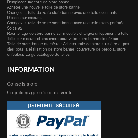
Remplacer une toile de store banne
Acheter une nouvelle toile de store banne
Changez la toile de votre store banne avec une toile occultante
Dickson sur-mesure.
Changez la toile de votre store banne avec une toile micro perforée
Soltis 92
Réentoilage de store banne sur mesure : changez uniquement la toile
Toile sur mesure et pas chère pour votre store banne d'extérieur
Toile de store banne au mètre : Acheter toile de store au mètre et pas
cher pour la réalisation de store banne, couverture de pergola, store
enrouleur. Large catalogue de toiles
INFORMATION
Conseils store
Conditions générales de vente